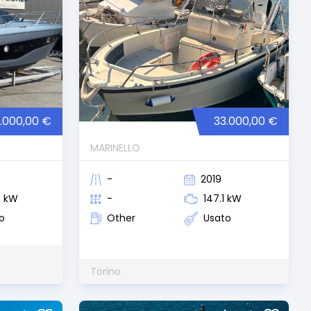
.000,00 €
33.000,00 €
MARINELLO
-
2019
6 kW
-
147.1 kW
o
Other
Usato
Torino