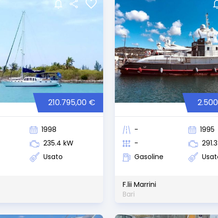
210.795,00 €
2.500
1998
-
1995
235.4 kW
-
291.
Usato
Gasoline
Usat
F.lii Marrini
Bari