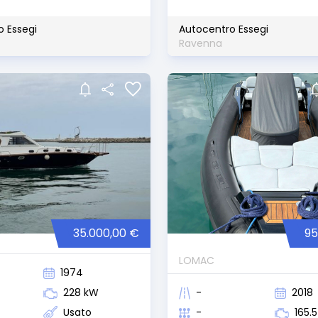
o Essegi
Autocentro Essegi
Ravenna
35.000,00 €
95
LOMAC
1974
228 kW
-
2018
Usato
-
165.