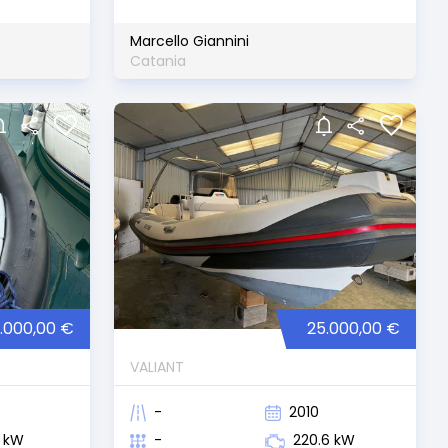
Marcello Giannini
Catania
.000,00 €
25.000,00 €
VALIANT
-
2010
5 kW
-
220.6 kW