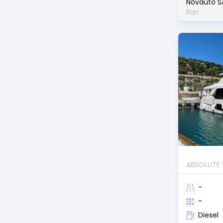
Novauto S
Bari
ABSOLUTE
-
-
Diesel