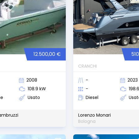
12.500,00 €
510
CRANCHI
2008
-
2023
108.9 kW
-
198.
ne
Usato
Diesel
Usat
ambruzzi
Lorenzo Monari
Bologna