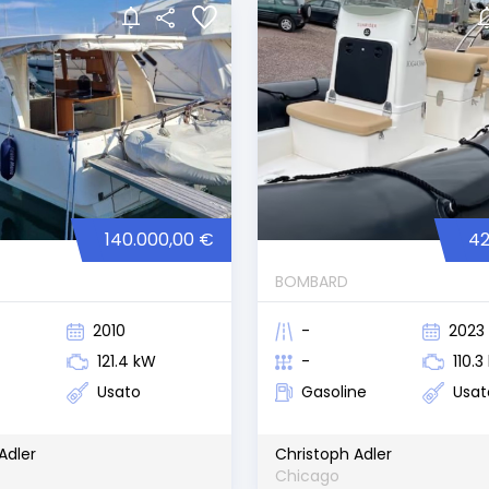
140.000,00 €
42
BOMBARD
2010
-
2023
121.4 kW
-
110.
Usato
Gasoline
Usat
Adler
Christoph Adler
Chicago