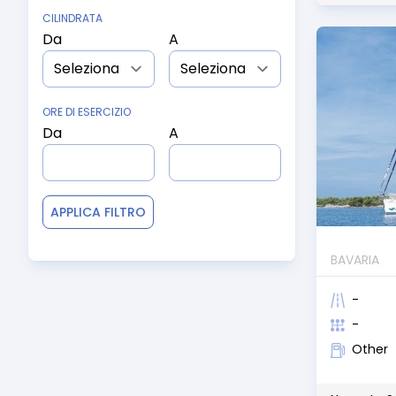
CILINDRATA
Da
A
ORE DI ESERCIZIO
Da
A
APPLICA FILTRO
BAVARIA
-
-
Other