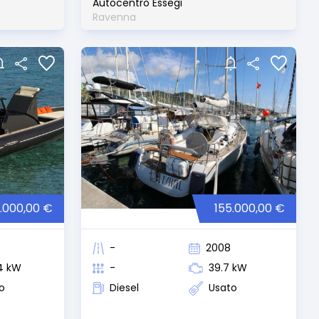
Autocentro Essegi
Ravenna
0.000,00 €
155.000,00 €
-
2008
4 kW
-
39.7 kW
o
Diesel
Usato