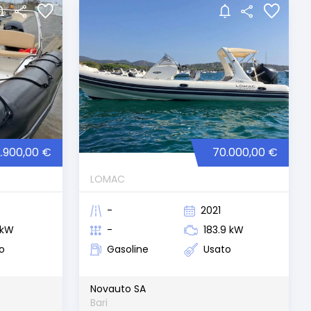
.900,00 €
70.000,00 €
LOMAC
-
2021
3 kW
-
183.9 kW
o
Gasoline
Usato
Novauto SA
Bari