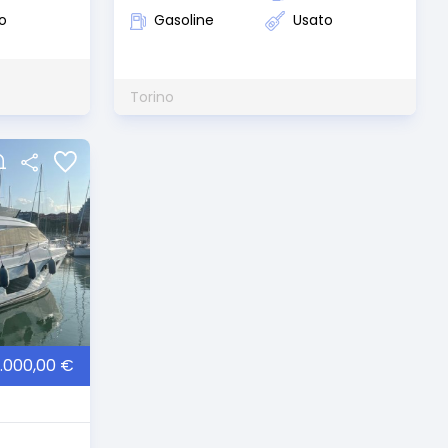
o
Gasoline
Usato
Torino
0.000,00 €