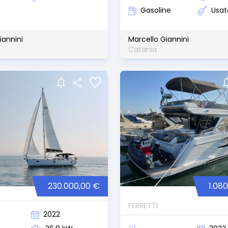
Gasoline
Usat
iannini
Marcello Giannini
Catania
230.000,00 €
1.08
FERRETTI
2022