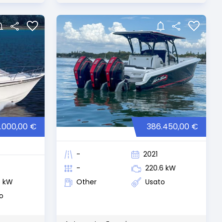
.000,00 €
386.450,00 €
-
2021
-
220.6 kW
5 kW
Other
Usato
o