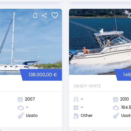
138.000,00 €
148
GRADY WHITE
2007
-
2010
-
-
164.
Usato
Other
Usat