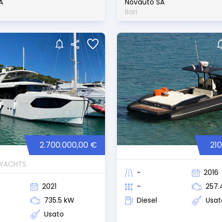
A
Novauto SA
Bari
2.700.000,00 €
21
 YACHTS
-
2016
2021
-
257.
735.5 kW
Diesel
Usat
Usato