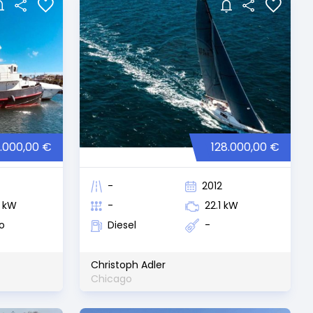
.000,00 €
128.000,00 €
-
2012
3 kW
-
22.1 kW
o
Diesel
-
Christoph Adler
Chicago